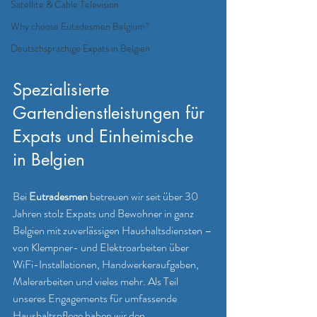
Satellite & Cable Television
Why choose Eutadesmen Belgium?
Deutschsprachige Expats in Belgien
Spezialisierte 
Gartendienstleistungen für 
Expats und Einheimische 
in Belgien
Bei 
Eutradesmen
 betreuen wir seit über 30 
Jahren stolz Expats und Bewohner in ganz 
Belgien mit zuverlässigen Haushaltsdiensten – 
von Klempner- und Elektroarbeiten über 
WiFi-Installationen, Handwerkeraufgaben, 
Malerarbeiten und vieles mehr. Als Teil 
unseres Engagements für umfassende 
Haushaltspflege haben wir den 