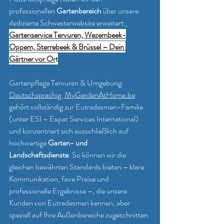
professionellen 
Gartenbereich
 über unsere 
dedizierte Schwesterwebsite erweitert:
Gartenservice Tervuren, Wezembeek-
Oppem, Sterrebeek & Brüssel – Dein 
Gärtner vor Or
t
Gartenpflege Tervuren & Umgebung: 
Deutschsprachig.
MyGardenAtHome.be
gehört vollständig zur Eutradesmen-Familie 
(unter ESI – Expat Services International) 
und konzentriert sich ausschließlich auf 
hochwertige 
Garten- und 
Landschaftsdienste
. So können wir die 
gleichen bewährten Standards bieten – klare 
Kommunikation, faire Preise und 
professionelle Ergebnisse –, die unsere 
Kunden von Eutradesmen kennen, aber 
speziell auf Ihre Außenbereiche zugeschnitten.