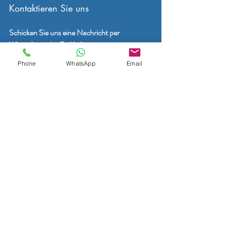
Kontaktieren Sie uns
Schicken Sie uns eine Nachricht per 
WhatsApp oder E-Mail
Gerne beantworten wir alle Ihre Fragen zu 
Phone
WhatsApp
Email
Ihrem Garten!
Per WhatsApp
: +32 466 900 281 
(Schnell und unkompliziert – einfach 
eine Nachricht schreiben)
Per E-Mail
: 
info@mygardenathome.be
Schreiben Sie uns Ihre Wünsche, Ideen oder 
Fragen – ob für eine einmalige Gartenpflege, 
regelmäßige Betreuung oder ein 
unverbindliches Angebot. Wir melden uns 
schnellstmöglich bei Ihnen!
Wir freuen uns auf Ihre Nachricht!