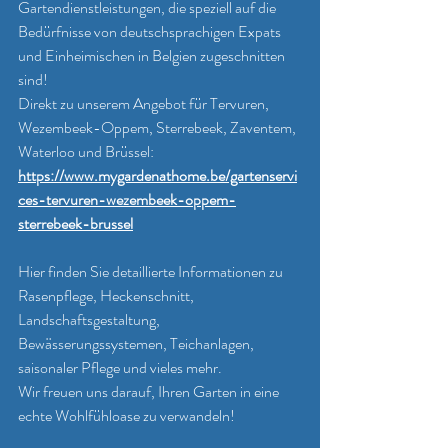
Gartendienstleistungen, die speziell auf die 
Bedürfnisse von deutschsprachigen Expats 
und Einheimischen in Belgien zugeschnitten 
sind!
Direkt zu unserem Angebot für Tervuren, 
Wezembeek-Oppem, Sterrebeek, Zaventem, 
Waterloo und Brüssel: 
https://www.mygardenathome.be/gartenservi
ces-tervuren-wezembeek-oppem-
sterrebeek-brussel
Hier finden Sie detaillierte Informationen zu 
Rasenpflege, Heckenschnitt, 
Landschaftsgestaltung, 
Bewässerungssystemen, Teichanlagen, 
saisonaler Pflege und vieles mehr.
Wir freuen uns darauf, Ihren Garten in eine 
echte Wohlfühloase zu verwandeln!